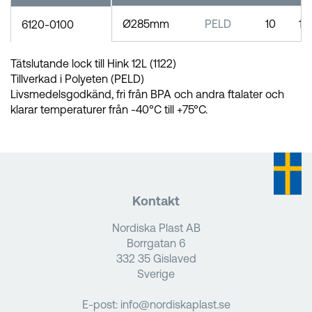
Ø285mm
PELD
10
11
6120-0100
Tätslutande lock till Hink 12L (1122)
Tillverkad i Polyeten (PELD)
Livsmedelsgodkänd, fri från BPA och andra ftalater och
klarar temperaturer från -40°C till +75°C.
Kontakt
Nordiska Plast AB
Borrgatan 6
332 35 Gislaved
Sverige
E-post:
info@nordiskaplast.se