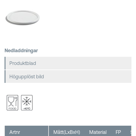
Kundkorgar
Nedladdningar
Produktblad
Högupplöst bild
Artnr
Mått(LxBxH)
Material
FP
ST