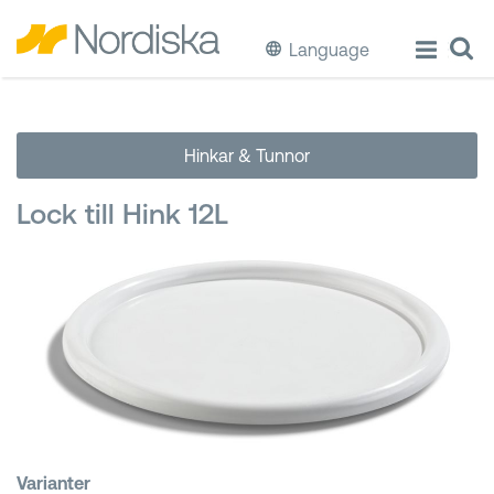
Language
ECO
Hinkar & Tunnor
Laga & Förvara mat
Lock till Hink 12L
Äta & Dricka
Diska & Städa
Förvaring
Källsortering
Hinkar & Tunnor
Varianter