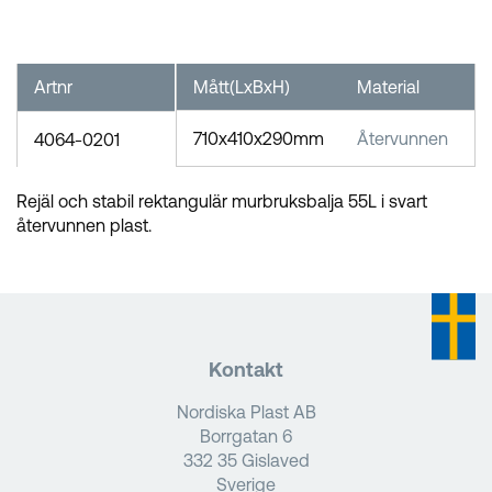
Artnr
Mått(LxBxH)
Material
F
710x410x290mm
Återvunnen
1
4064-0201
Rejäl och stabil rektangulär murbruksbalja 55L i svart
återvunnen plast.
Kontakt
Nordiska Plast AB
Borrgatan 6
332 35 Gislaved
Sverige