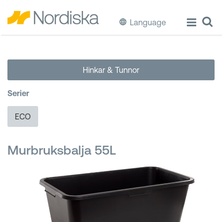
Language
ECO
Hinkar & Tunnor
Laga & Förvara mat
Serier
Äta & Dricka
ECO
Diska & Städa
Murbruksbalja 55L
Förvaring
Källsortering
Hinkar & Tunnor