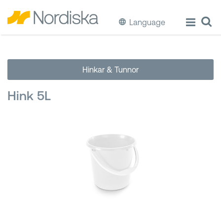
Language
ECO
Hinkar & Tunnor
Laga & Förvara mat
Hink 5L
Äta & Dricka
Diska & Städa
Förvaring
Källsortering
Hinkar & Tunnor