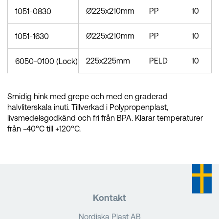
Ø225x210mm
PP
10
1051-0830
Ø225x210mm
PP
10
1051-1630
225x225mm
PELD
10
6050-0100 (Lock)
Smidig hink med grepe och med en graderad
halvliterskala inuti. Tillverkad i Polypropenplast,
livsmedelsgodkänd och fri från BPA. Klarar temperaturer
från -40°C till +120°C.
Kontakt
Nordiska Plast AB