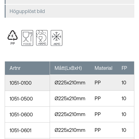
Högupplöst bild
Artnr
Mått(LxBxH)
Material
FP
S
Ø225x210mm
PP
10
1051-0100
Ø225x210mm
PP
10
1051-0500
Ø225x210mm
PP
10
1051-0600
Ø225x210mm
PP
10
1051-0601