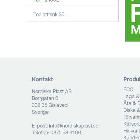
Toaletthink 35L
Kontakt
Produ
ECO
Nordiska Plast AB
Laga &
Borrgatan 6
Äta & D
332 35 Gislaved
Diska 
Sverige
Förvari
Källsor
E-post:
info@nordiskaplast.se
Hinkar 
Telefon:
0371-58 61 00
Kundko