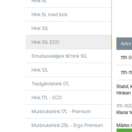
Hink 5L
Hink 5L med lock
Hink 10L
Hink 10L ECO
Artnr
Smutsavskiljare till hink 10L
1111-
Hink 12L
1111-
Trädgårdshink 17L
Stabil,
Hinken 
Hink 17L - ECO
1111-11
Murbrukshink 17L - Premium
Klarar 
Murbrukshink 25L - Ergo Premium
Märks 