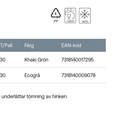
T/Pall
Färg
EAN-kod
30
Khaki Grön
7318140017295
30
Ecogrå
7318140009078
 underlättar tömning av hinken.