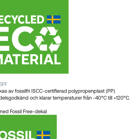
15FF
erkas av fossilfri ISCC-certifierad polypropenplast (PP)
elsgodkänd och klarar temperaturer från -40°C till +120°C.
ed Fossil Free-dekal