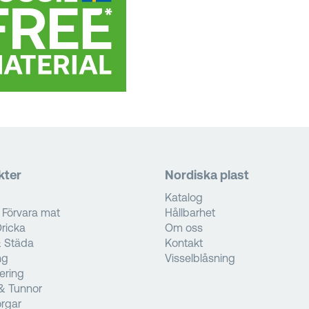
kter
Nordiska plast
Katalog
 Förvara mat
Hållbarhet
ricka
Om oss
& Städa
Kontakt
ng
Visselblåsning
tering
& Tunnor
rgar