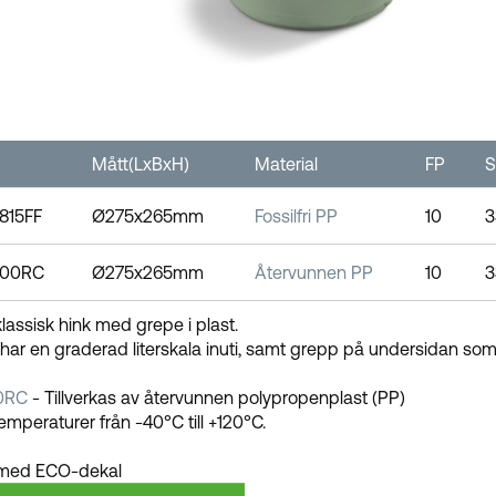
Mått(LxBxH)
Material
FP
S
0815FF
Ø275x265mm
Fossilfri PP
10
3
1100RC
Ø275x265mm
Återvunnen PP
10
3
 klassisk hink med grepe i plast.
har en graderad literskala inuti, samt grepp på undersidan som
00RC
- Tillverkas av återvunnen polypropenplast (PP)
temperaturer från -40°C till +120°C.
med ECO-dekal