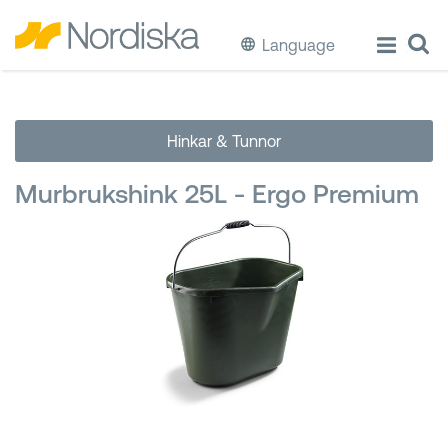
Language
ECO
Hinkar & Tunnor
Laga & Förvara mat
Murbrukshink 25L - Ergo Premium
Äta & Dricka
Diska & Städa
Förvaring
Källsortering
Hinkar & Tunnor