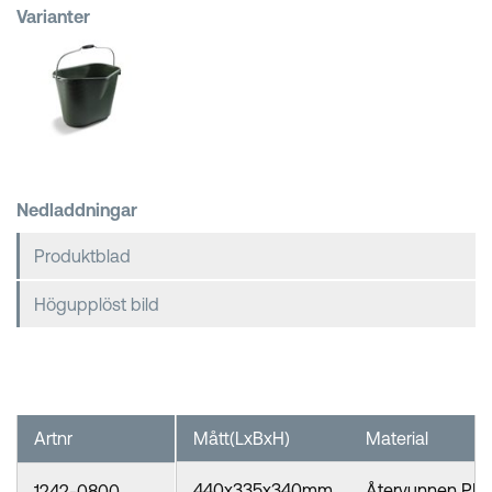
Varianter
Kundkorgar
Nedladdningar
Produktblad
Högupplöst bild
Artnr
Mått(LxBxH)
Material
440x335x340mm
Återvunnen PE
1242-0800