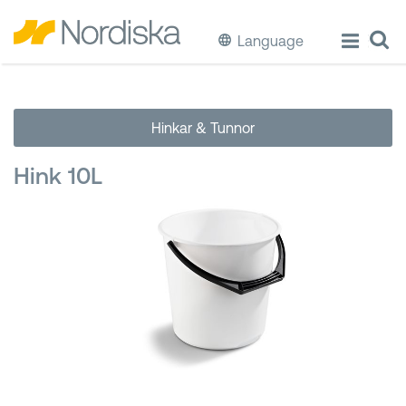
Language
ECO
Hinkar & Tunnor
Laga & Förvara mat
Hink 10L
Äta & Dricka
Diska & Städa
Förvaring
Källsortering
Hinkar & Tunnor