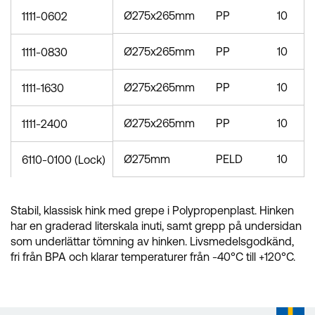
Ø275x265mm
PP
10
1111-0602
Ø275x265mm
PP
10
1111-0830
Ø275x265mm
PP
10
1111-1630
Ø275x265mm
PP
10
1111-2400
Ø275mm
PELD
10
6110-0100 (Lock)
Stabil, klassisk hink med grepe i Polypropenplast. Hinken
har en graderad literskala inuti, samt grepp på undersidan
som underlättar tömning av hinken. Livsmedelsgodkänd,
fri från BPA och klarar temperaturer från -40°C till +120°C.