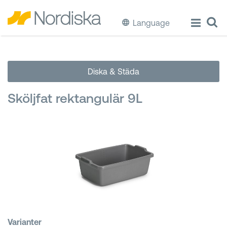
Language
ECO
Diska & Städa
Laga & Förvara mat
Sköljfat rektangulär 9L
Äta & Dricka
Diska & Städa
Förvaring
Källsortering
Hinkar & Tunnor
Varianter