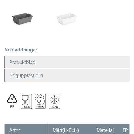
Kundkorgar
Nedladdningar
Produktblad
Högupplöst bild
Artnr
Mått(LxBxH)
Material
FP