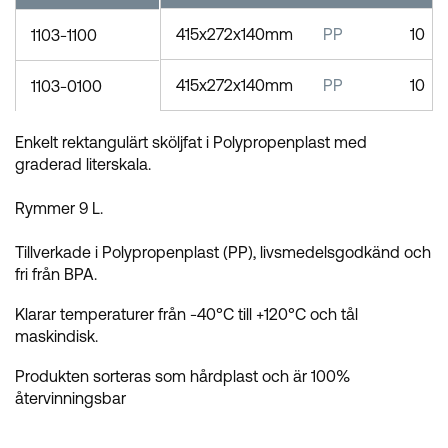
415x272x140mm
PP
10
1103-1100
415x272x140mm
PP
10
1103-0100
Enkelt rektangulärt sköljfat i Polypropenplast med
graderad literskala.
Rymmer 9 L.
Tillverkade i Polypropenplast (PP), livsmedelsgodkänd och
fri från BPA.
Klarar temperaturer från -40°C till +120°C och tål
maskindisk.
Produkten sorteras som hårdplast och är 100%
återvinningsbar