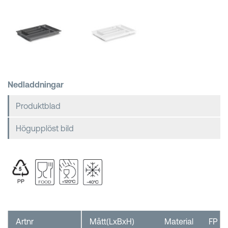
Kundkorgar
Nedladdningar
Produktblad
Högupplöst bild
Artnr
Mått(LxBxH)
Material
FP