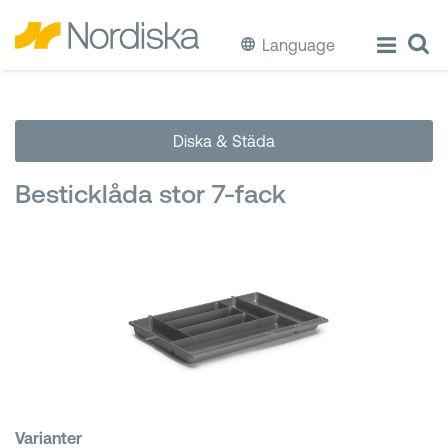
Language
ECO
Diska & Städa
Laga & Förvara mat
Besticklåda stor 7-fack
Äta & Dricka
Diska & Städa
Förvaring
Källsortering
Hinkar & Tunnor
Varianter