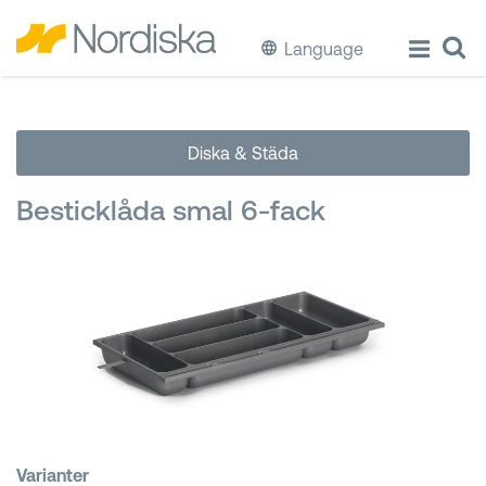
Language
ECO
Diska & Städa
Laga & Förvara mat
Besticklåda smal 6-fack
Äta & Dricka
Diska & Städa
Förvaring
Källsortering
Hinkar & Tunnor
Varianter