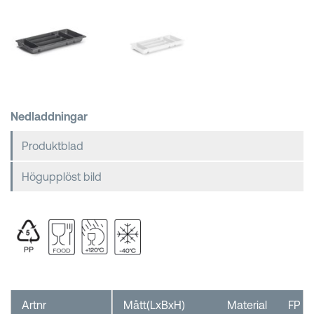
Kundkorgar
Nedladdningar
Produktblad
Högupplöst bild
Artnr
Mått(LxBxH)
Material
FP