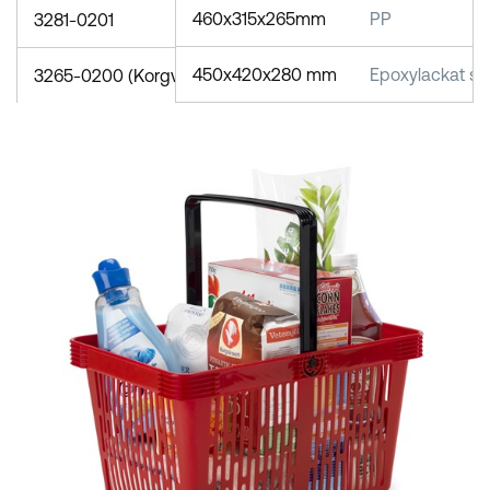
460x315x265mm
PP
3281-0201
450x420x280 mm
Epoxylackat stå
3265-0200 (Korgvagn)