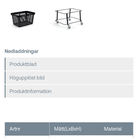
Kundkorgar
Nedladdningar
Produktblad
Högupplöst bild
Produktinformation
Artnr
Mått(LxBxH)
Material