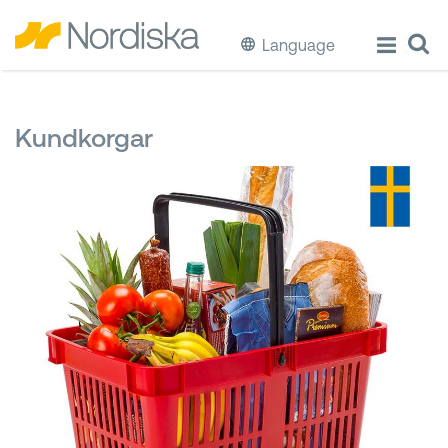
Language
ECO
Kundkorgar
Laga & Förvara mat
Äta & Dricka
Diska & Städa
Förvaring
Källsortering
Hinkar & Tunnor