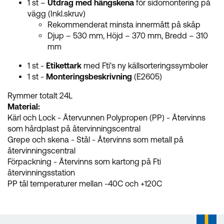
1 st –
Utdrag med hängskena
för sidomontering på
vägg (Inkl.skruv)
Rekommenderat minsta innermått på skåp
Djup – 530 mm, Höjd – 370 mm, Bredd – 310
mm
1 st -
Etikettark
med Fti's ny källsorteringssymboler
1 st -
Monteringsbeskrivning
(E2605)
Rymmer totalt 24L
Material:
Kärl och Lock - Återvunnen Polypropen (PP) - Återvinns
som hårdplast på återvinningscentral
Grepe och skena - Stål - Återvinns som metall på
återvinningscentral
Förpackning - Återvinns som kartong på Fti
återvinningsstation
PP tål temperaturer mellan -40C och +120C