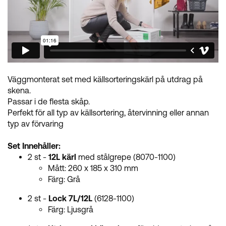
Väggmonterat set med källsorteringskärl på utdrag på
skena.
Passar i de flesta skåp.
Perfekt för all typ av källsortering, återvinning eller annan
typ av förvaring
Set Innehåller:
2 st -
12L kärl
med stålgrepe (8070-1100)
Mått: 260 x 185 x 310 mm
Färg: Grå
2 st -
Lock 7L/12L
(6128-1100)
Färg: Ljusgrå