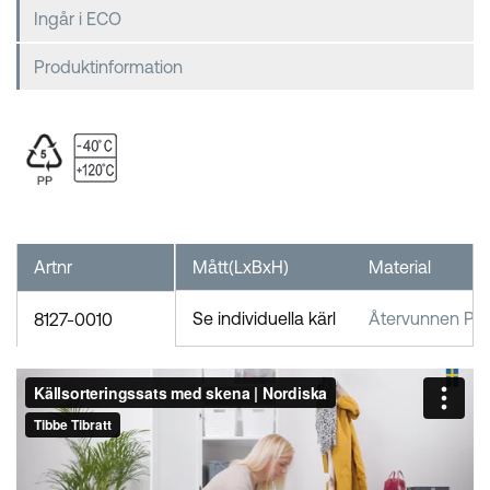
Ingår i ECO
Produktinformation
Artnr
Mått(LxBxH)
Material
Se individuella kärl
Återvunnen PP/
8127-0010