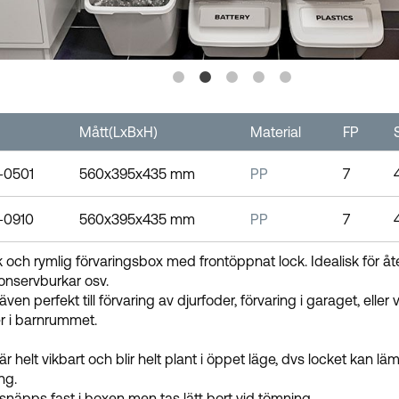
Mått(LxBxH)
Material
FP
-0501
560x395x435 mm
PP
7
-0910
560x395x435 mm
PP
7
k och rymlig förvaringsbox med frontöppnat lock. Idealisk för åter
konservburkar osv.
även perfekt till förvaring av djurfoder, förvaring i garaget, ell
r i barnrummet.
är helt vikbart och blir helt plant i öppet läge, dvs locket kan 
ng.
snäpps fast i boxen men tas lätt bort vid tömning.