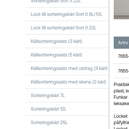
Sorteringskärl Sort It 22L
Lock till sorteringskärl Sort It 6L/10L
Lock till sorteringskärl Sort It 22L
Källsorteringssats (3 kärl)
Artnr
Källsorteringssats (5 kärl)
7655
Källsorteringssats med utdrag (3 kärl)
7655
Källsorteringssats med skena (2 kärl)
Praktis
plast, 
Sorteringskärl 7L
Funkar 
leksake
Sorteringskärl 12L
Locket 
Sorteringskärl 25L
påfyllni
Locket 