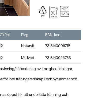
ST/Pall
Färg
EAN-kod
42
Naturvit
7318140006718
42
Mullvad
7318140025733
vinning/källsortering av t ex glas, tidningar,
er varför inte träningsredskap i hobbyrummet och
lämnas öppet för att underlätta tömning och