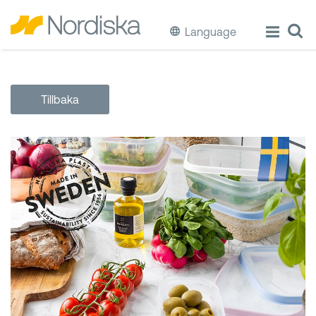
Language
ECO
Tillbaka
Laga & Förvara mat
Äta & Dricka
Diska & Städa
Förvaring
Källsortering
Hinkar & Tunnor