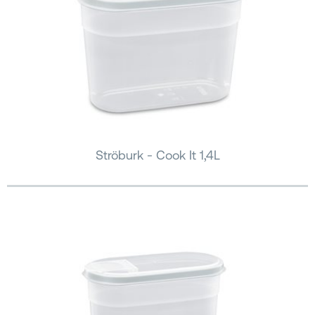
Ströburk - Cook It 1,4L