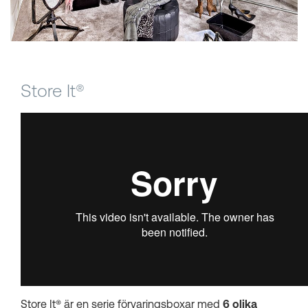
Kundkorgar
Store It®
Store It® ä
r en serie förvaringsboxar med
6 olika