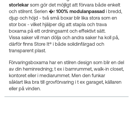
storlekar
som gör det möjligt att förvara både enkelt
och stilrent. Serien �r
100% modulanpassad
i bredd,
djup och höjd - två små boxar blir lika stora som en
stor box - vilket hjälper dig att stapla och trava
boxarna på ett ordningsamt och effektivt sätt.
Vissa saker vill man dölja och andra saker ha koll på,
därför finns Store It® i både solidinfärgad och
transparent plast.
Förvaringsboxarna har en stilren design som blir en del
av din heminredning; t ex i barnrummet, walk-in closet,
kontoret eller i mediarummet. Men den funkar
såklart lika bra till grovförvaring i t ex garaget, källaren
eller på vinden.