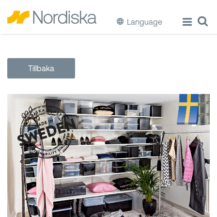
Language
ECO
Tillbaka
Laga & Förvara mat
Äta & Dricka
Diska & Städa
Förvaring
Källsortering
Hinkar & Tunnor