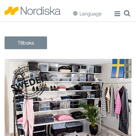
Language
ECO
Tillbaka
Laga & Förvara mat
Äta & Dricka
Diska & Städa
Förvaring
Källsortering
Hinkar & Tunnor