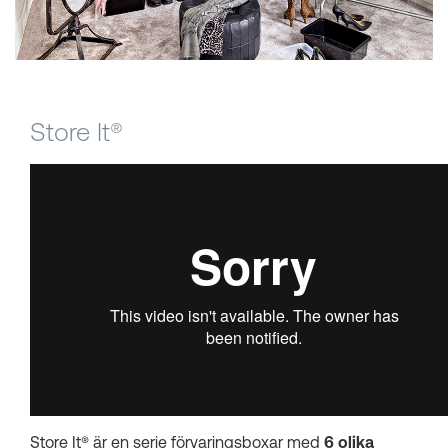
Kundkorgar
Store It®
Store It® ä
r en serie förvaringsboxar med
6 olika