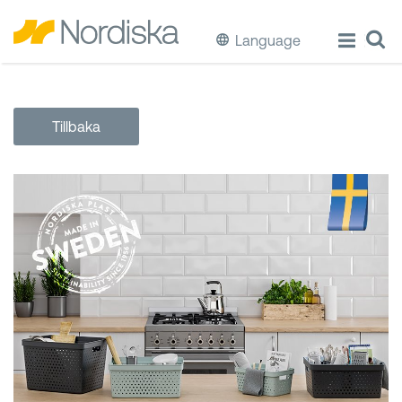
Language
ECO
Tillbaka
Laga & Förvara mat
Äta & Dricka
Diska & Städa
Förvaring
Källsortering
Hinkar & Tunnor