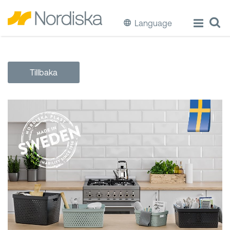
Language
ECO
Tillbaka
Laga & Förvara mat
Äta & Dricka
Diska & Städa
Förvaring
Källsortering
Hinkar & Tunnor