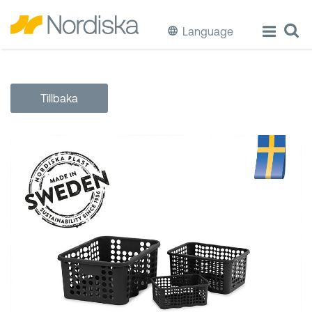
Language
ECO
Tillbaka
Laga & Förvara mat
Äta & Dricka
Diska & Städa
Förvaring
Källsortering
Hinkar & Tunnor