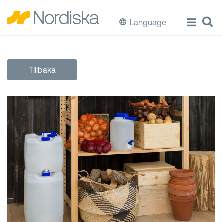
Language
ECO
Tillbaka
Laga & Förvara mat
Äta & Dricka
Diska & Städa
Förvaring
Källsortering
Hinkar & Tunnor