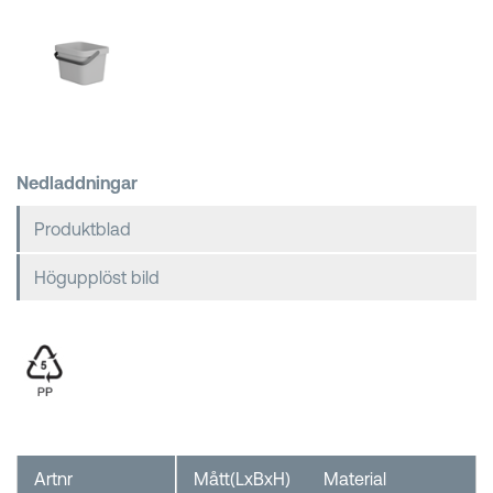
Kundkorgar
Nedladdningar
Produktblad
Högupplöst bild
Artnr
Mått(LxBxH)
Material
F