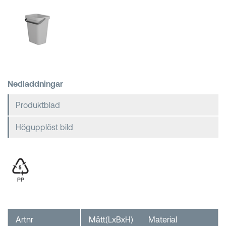
Kundkorgar
Nedladdningar
Produktblad
Högupplöst bild
Artnr
Mått(LxBxH)
Material
F