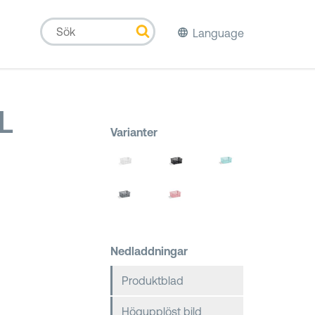
Language
L
Varianter
Nedladdningar
Produktblad
Högupplöst bild