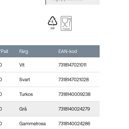
Pall
Färg
EAN-kod
0
Vit
7318147021011
0
Svart
7318147021028
0
Turkos
7318140009238
0
Grå
7318140024279
0
Gammelrosa
7318140024286