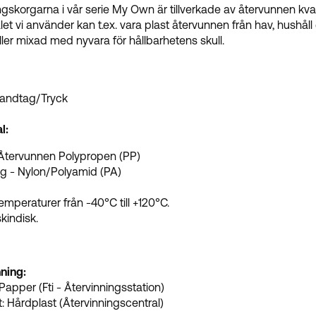
ngskorgarna i vår serie My Own är tillverkade av återvunnen kval
et vi använder kan t.ex. vara plast återvunnen från hav, hushåll el
ler mixad med nyvara för hållbarhetens skull.
andtag/Tryck
l:
Återvunnen Polypropen (PP)
g - Nylon/Polyamid (PA)
i
temperaturer från -40°C till +120°C.
kindisk.
ning:
 Papper (Fti - Återvinningsstation)
: Hårdplast (Återvinningscentral)