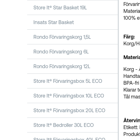
Förvari
Store It® Star Basket 19L
Material
100% el
Insats Star Basket
Färg:
Rondo Förvaringskorg 1,5L
Korg/H
Rondo Förvaringskorg 6L
Materia
Rondo Förvaringskorg 12L
Korg - 
Handta
Store It® Förvaringsbox 5L ECO
BPA-fr
Klarar 
Store It® Förvaringsbox 10L ECO
Tål mas
Store It® Förvaringsbox 20L ECO
Återvin
Store It® Bedroller 30L ECO
Etikett:
Produkt
Store It® Förvaringsbox 40L ECO