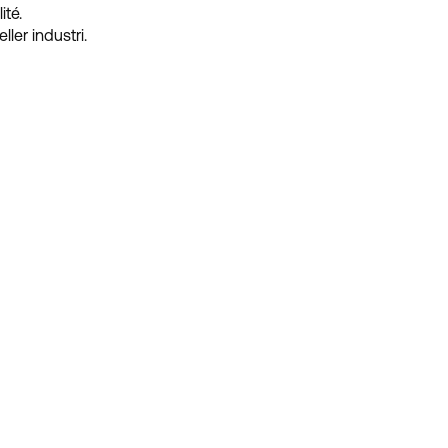
ité.
ler industri.