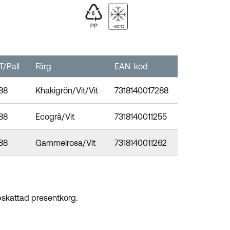
T/Pall
Färg
EAN-kod
88
Khakigrön/Vit/Vit
7318140017288
88
Ecogrå/Vit
7318140011255
88
Gammelrosa/Vit
7318140011262
ppskattad presentkorg.